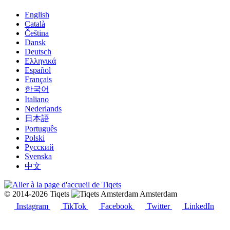
English
Català
Čeština
Dansk
Deutsch
Ελληνικά
Español
Français
한국어
Italiano
Nederlands
日本語
Português
Polski
Русский
Svenska
中文
© 2014-2026 Tiqets
Amsterdam
Instagram
TikTok
Facebook
Twitter
LinkedIn