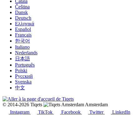
Català
Čeština
Dansk
Deutsch
Ελληνικά
Español
Français
한국어
Italiano
Nederlands
日本語
Português
Polski
Русский
Svenska
中文
© 2014-2026 Tiqets
Amsterdam
Instagram
TikTok
Facebook
Twitter
LinkedIn