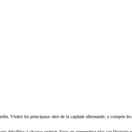
erlin. Visitez les principaux sites de la capitale allemande, y compris les
 détaillées à chaque endroit. Vous en apprendrez plus sur l'histoire et la