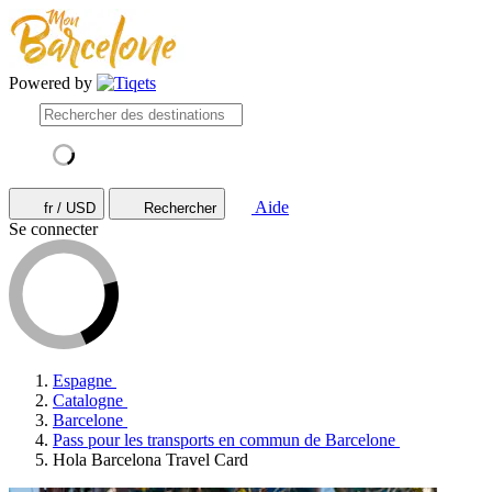
Powered by
Aide
fr / USD
Rechercher
Se connecter
Espagne
Catalogne
Barcelone
Pass pour les transports en commun de Barcelone
Hola Barcelona Travel Card