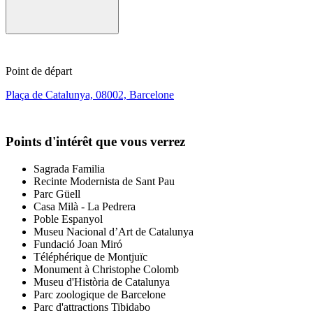
Point de départ
Plaça de Catalunya, 08002, Barcelone
Points d'intérêt que vous verrez
Sagrada Familia
Recinte Modernista de Sant Pau
Parc Güell
Casa Milà - La Pedrera
Poble Espanyol
Museu Nacional d’Art de Catalunya
Fundació Joan Miró
Téléphérique de Montjuïc
Monument à Christophe Colomb
Museu d'Història de Catalunya
Parc zoologique de Barcelone
Parc d'attractions Tibidabo