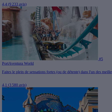
4,4
(9 233 avis)
#5
PortAventura World
Faites le plein de sensations fortes (ou de détente) dans l'un des meil
4,1
(3 580 avis)