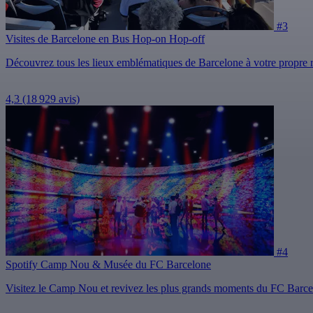
#3
Visites de Barcelone en Bus Hop-on Hop-off
Découvrez tous les lieux emblématiques de Barcelone à votre propre
4,3
(18 929 avis)
#4
Spotify Camp Nou & Musée du FC Barcelone
Visitez le Camp Nou et revivez les plus grands moments du FC Barc