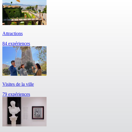
Attractions
84 expériences
Visites de la ville
79 expériences