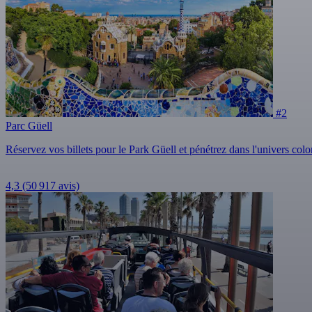
#2
Parc Güell
Réservez vos billets pour le Park Güell et pénétrez dans l'univers co
4,3
(50 917 avis)