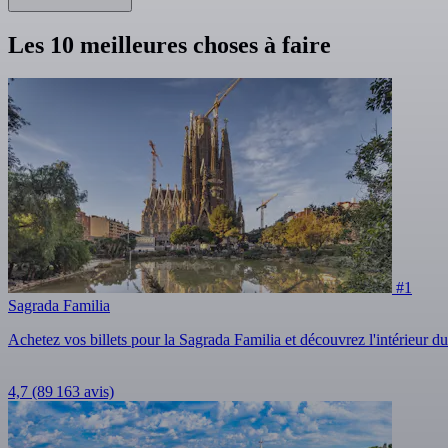
Les 10 meilleures choses à faire
#1
Sagrada Familia
Achetez vos billets pour la Sagrada Familia et découvrez l'intérieur 
4,7
(89 163 avis)