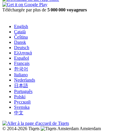
Téléchargée par plus de
5 000 000 voyageurs
English
Català
Čeština
Dansk
Deutsch
Ελληνικά
Español
Français
한국어
Italiano
Nederlands
日本語
Português
Polski
Русский
Svenska
中文
© 2014-2026 Tiqets
Amsterdam