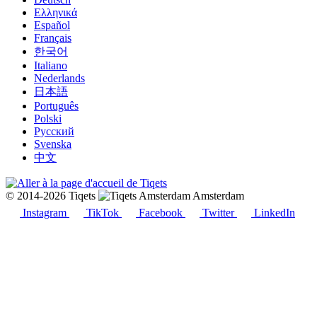
Ελληνικά
Español
Français
한국어
Italiano
Nederlands
日本語
Português
Polski
Русский
Svenska
中文
© 2014-2026 Tiqets
Amsterdam
Instagram
TikTok
Facebook
Twitter
LinkedIn