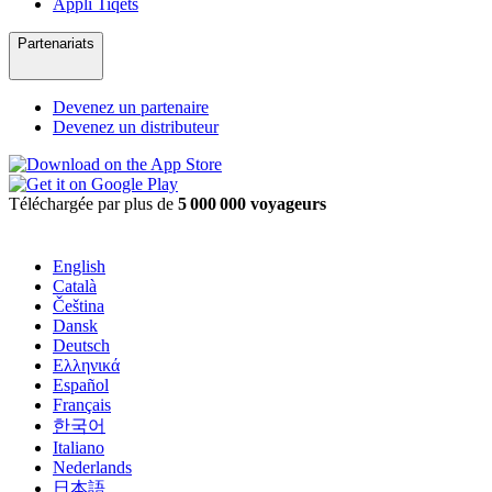
Appli Tiqets
Partenariats
Devenez un partenaire
Devenez un distributeur
Téléchargée par plus de
5 000 000 voyageurs
English
Català
Čeština
Dansk
Deutsch
Ελληνικά
Español
Français
한국어
Italiano
Nederlands
日本語