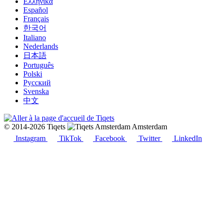
Ελληνικά
Español
Français
한국어
Italiano
Nederlands
日本語
Português
Polski
Русский
Svenska
中文
© 2014-2026 Tiqets
Amsterdam
Instagram
TikTok
Facebook
Twitter
LinkedIn