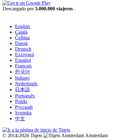
Descargado por
5.000.000 viajeros
English
Català
Čeština
Dansk
Deutsch
Ελληνικά
Español
Français
한국어
Italiano
Nederlands
日本語
Português
Polski
Русский
Svenska
中文
© 2014-2026 Tiqets
Amsterdam