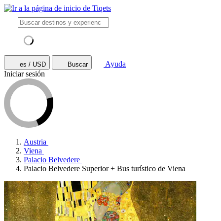
Ayuda
es / USD
Buscar
Iniciar sesión
Austria
Viena
Palacio Belvedere
Palacio Belvedere Superior + Bus turístico de Viena