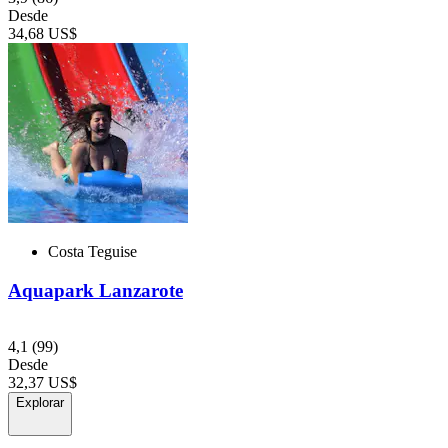
Desde
34,68 US$
Costa Teguise
Aquapark Lanzarote
4,1
(99)
Desde
32,37 US$
Explorar