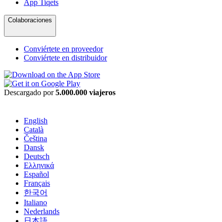
App Tiqets
Colaboraciones
Conviértete en proveedor
Conviértete en distribuidor
Descargado por
5.000.000 viajeros
English
Català
Čeština
Dansk
Deutsch
Ελληνικά
Español
Français
한국어
Italiano
Nederlands
日本語