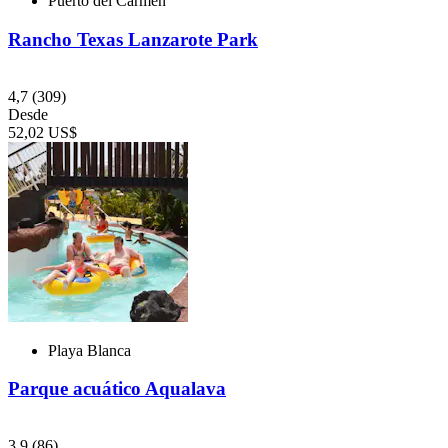
Puerto del Carmen
Rancho Texas Lanzarote Park
4,7
(309)
Desde
52,02 US$
Playa Blanca
Parque acuático Aqualava
3,9
(86)