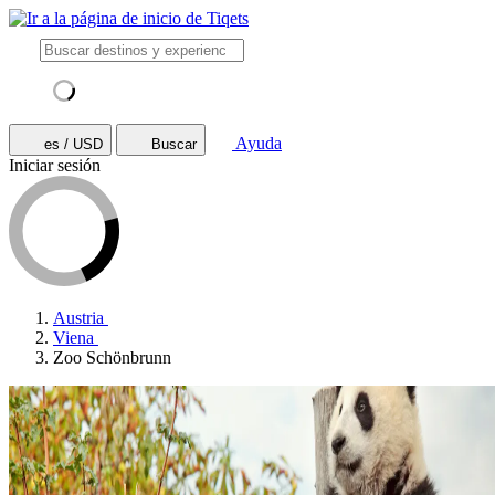
Ayuda
es / USD
Buscar
Iniciar sesión
Austria
Viena
Zoo Schönbrunn