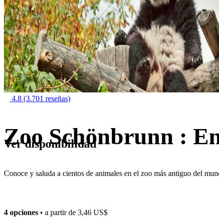
4.8
(3.701 reseñas)
Zoo Schönbrunn : En
Ver disponibilidad
Conoce y saluda a cientos de animales en el zoo más antiguo del mu
4 opciones
• a partir de
3,46 US$