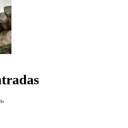
tradas
ndo