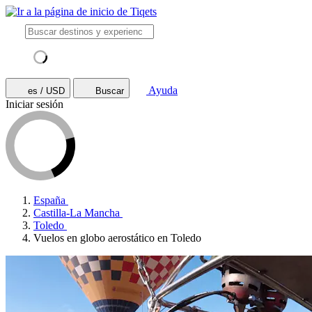
Ayuda
es / USD
Buscar
Iniciar sesión
España
Castilla-La Mancha
Toledo
Vuelos en globo aerostático en Toledo