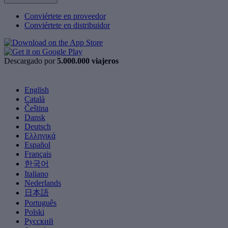
Conviértete en proveedor
Conviértete en distribuidor
Descargado por
5.000.000 viajeros
English
Català
Čeština
Dansk
Deutsch
Ελληνικά
Español
Français
한국어
Italiano
Nederlands
日本語
Português
Polski
Русский