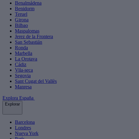
Benalmádena
Benidorm
Teruel
Girona
Bilbao
Maspalomas
Jerez de la Frontera
San Sebastián
Ronda
Marbella
La Orotava
Cádiz
Vila-seca
Segovia
Sant Cugat del Vallès
Manresa
Explora España
Explorar
Barcelona
Londres
Nueva York
París