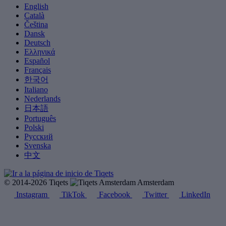
English
Català
Čeština
Dansk
Deutsch
Ελληνικά
Español
Français
한국어
Italiano
Nederlands
日本語
Português
Polski
Русский
Svenska
中文
© 2014-2026 Tiqets
Amsterdam
Instagram
TikTok
Facebook
Twitter
LinkedIn