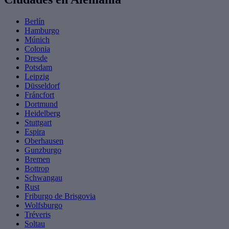
Berlín
Hamburgo
Múnich
Colonia
Dresde
Potsdam
Leipzig
Düsseldorf
Fráncfort
Dortmund
Heidelberg
Stuttgart
Espira
Oberhausen
Gunzburgo
Bremen
Bottrop
Schwangau
Rust
Friburgo de Brisgovia
Wolfsburgo
Tréveris
Soltau