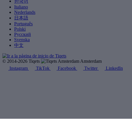
한국어
Italiano
Nederlands
日本語
Português
Polski
Русский
Svenska
中文
© 2014-2026 Tiqets
Amsterdam
Instagram
TikTok
Facebook
Twitter
LinkedIn