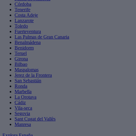
Córdoba
Tenerife
Costa Adeje
Lanzarote
Toledo
Fuerteventura
Las Palmas de Gran Canaria
Benalmádena
Benidorm
Teruel
Girona
Bilbao
Maspalomas
Jerez de la Frontera
San Sebastián
Ronda
Marbella
La Orotava
Cádiz
Vila-seca
Segovia
Sant Cugat del Vallès
Manresa
Explora España