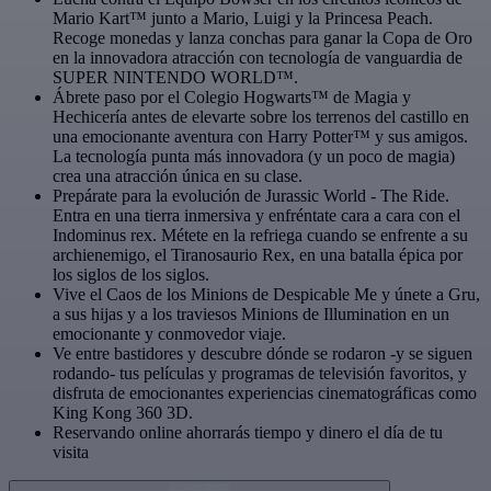
Mario Kart™ junto a Mario, Luigi y la Princesa Peach.
Recoge monedas y lanza conchas para ganar la Copa de Oro
en la innovadora atracción con tecnología de vanguardia de
SUPER NINTENDO WORLD™.
Ábrete paso por el Colegio Hogwarts™ de Magia y
Hechicería antes de elevarte sobre los terrenos del castillo en
una emocionante aventura con Harry Potter™ y sus amigos.
La tecnología punta más innovadora (y un poco de magia)
crea una atracción única en su clase.
Prepárate para la evolución de Jurassic World - The Ride.
Entra en una tierra inmersiva y enfréntate cara a cara con el
Indominus rex. Métete en la refriega cuando se enfrente a su
archienemigo, el Tiranosaurio Rex, en una batalla épica por
los siglos de los siglos.
Vive el Caos de los Minions de Despicable Me y únete a Gru,
a sus hijas y a los traviesos Minions de Illumination en un
emocionante y conmovedor viaje.
Ve entre bastidores y descubre dónde se rodaron -y se siguen
rodando- tus películas y programas de televisión favoritos, y
disfruta de emocionantes experiencias cinematográficas como
King Kong 360 3D.
Reservando online ahorrarás tiempo y dinero el día de tu
visita