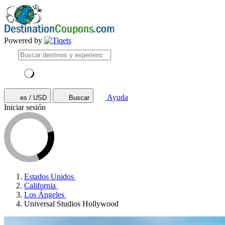
Powered by
Ayuda
es / USD
Buscar
Iniciar sesión
Estados Unidos
California
Los Ángeles
Universal Studios Hollywood