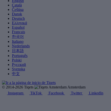
English
Català
Čeština
Dansk
Deutsch
Ελληνικά
Español
Français
한국어
Italiano
Nederlands
日本語
Português
Polski
Русский
Svenska
中文
© 2014-2026 Tiqets
Amsterdam
Instagram
TikTok
Facebook
Twitter
LinkedIn