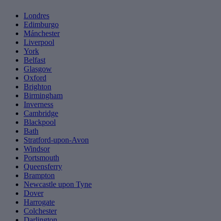
Londres
Edimburgo
Mánchester
Liverpool
York
Belfast
Glasgow
Oxford
Brighton
Birmingham
Inverness
Cambridge
Blackpool
Bath
Stratford-upon-Avon
Windsor
Portsmouth
Queensferry
Brampton
Newcastle upon Tyne
Dover
Harrogate
Colchester
Darlington