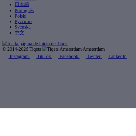
日本語
Português
Polski
Русский
Svenska
中文
© 2014-2026 Tiqets
Amsterdam
Instagram
TikTok
Facebook
Twitter
LinkedIn