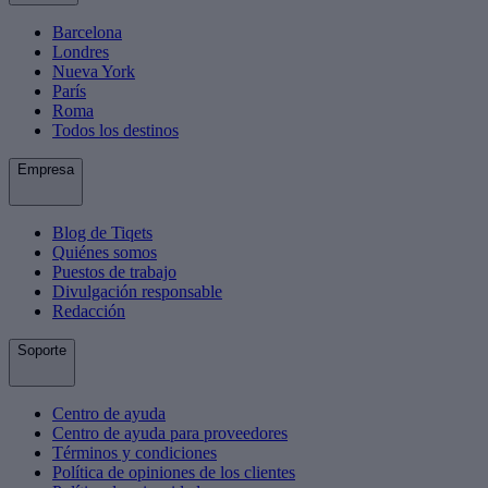
Barcelona
Londres
Nueva York
París
Roma
Todos los destinos
Empresa
Blog de Tiqets
Quiénes somos
Puestos de trabajo
Divulgación responsable
Redacción
Soporte
Centro de ayuda
Centro de ayuda para proveedores
Términos y condiciones
Política de opiniones de los clientes