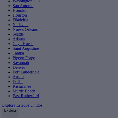
Washington D. C.
San Antonio
Honolulu
Houston
Filadelfia
Nashville
Nueva Orleans
Seattle
Atlanta
Cayo Hueso
Saint Augustine
Tampa
Pigeon Forge
Savannah
Denver
Fort Lauderdale
Austin
Dallas
Kissimmee
Myrtle Beach
East Rutherford
Explora Estados Unidos
Explorar