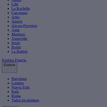
Lille
La Rochelle
Carcasona
Arlés
Angers
Aix-en-Provence
Agde
Monteux
Amnéville
Serris
Rodas
La Barben
Explora Francia
Explorar
Barcelona
Londres
Nueva York
París
Roma
Todos los destinos