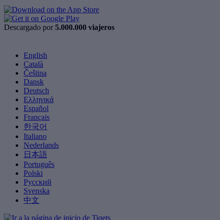
Descargado por
5.000.000 viajeros
English
Català
Čeština
Dansk
Deutsch
Ελληνικά
Español
Français
한국어
Italiano
Nederlands
日本語
Português
Polski
Русский
Svenska
中文