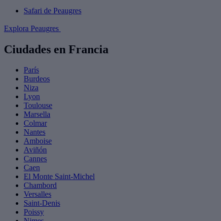
Safari de Peaugres
Explora Peaugres
Ciudades en Francia
París
Burdeos
Niza
Lyon
Toulouse
Marsella
Colmar
Nantes
Amboise
Aviñón
Cannes
Caen
El Monte Saint-Michel
Chambord
Versalles
Saint-Denis
Poissy
Nimes