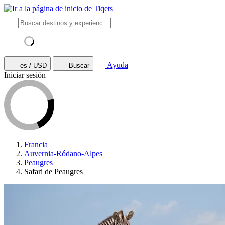
Ayuda
es / USD
Buscar
Iniciar sesión
Francia
Auvernia-Ródano-Alpes
Peaugres
Safari de Peaugres