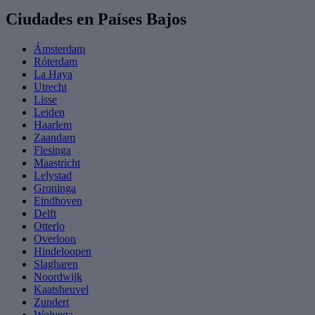
Ciudades en Países Bajos
Ámsterdam
Róterdam
La Haya
Utrecht
Lisse
Leiden
Haarlem
Zaandam
Flesinga
Maastricht
Lelystad
Groninga
Eindhoven
Delft
Otterlo
Overloon
Hindeloopen
Slagharen
Noordwijk
Kaatsheuvel
Zundert
Wolvega