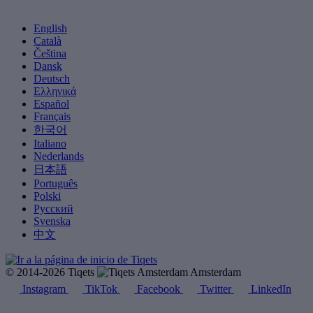
English
Català
Čeština
Dansk
Deutsch
Ελληνικά
Español
Français
한국어
Italiano
Nederlands
日本語
Português
Polski
Русский
Svenska
中文
© 2014-2026 Tiqets
Amsterdam
Instagram
TikTok
Facebook
Twitter
LinkedIn