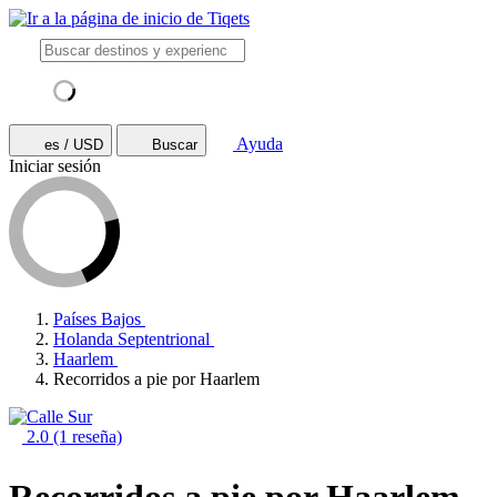
Ayuda
es / USD
Buscar
Iniciar sesión
Países Bajos
Holanda Septentrional
Haarlem
Recorridos a pie por Haarlem
2.0
(1 reseña)
Recorridos a pie por Haarlem