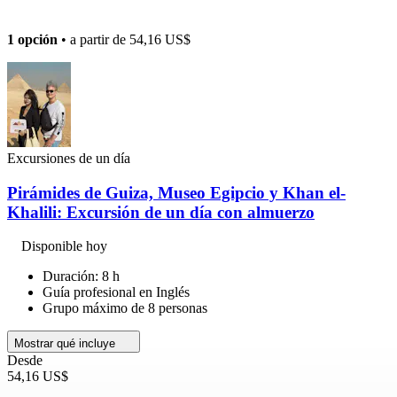
1 opción
• a partir de
54,16 US$
Excursiones de un día
Pirámides de Guiza, Museo Egipcio y Khan el-
Khalili: Excursión de un día con almuerzo
Disponible hoy
Duración: 8 h
Guía profesional en Inglés
Grupo máximo de 8 personas
Mostrar qué incluye
Desde
54,16 US$