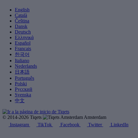
English
Català
Čeština
Dansk
Deutsch
Ελληνικά
Español
Français
한국어
Italiano
Nederlands
日本語
Português
Polski
Русский
Svenska
中文
© 2014-2026 Tiqets
Amsterdam
Instagram
TikTok
Facebook
Twitter
LinkedIn