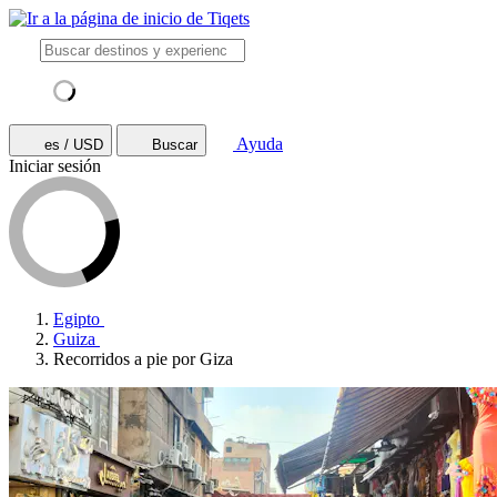
Ayuda
es / USD
Buscar
Iniciar sesión
Egipto
Guiza
Recorridos a pie por Giza