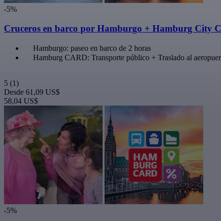
-5%
Cruceros en barco por Hamburgo + Hamburg City 
Hamburgo: paseo en barco de 2 horas
Hamburg CARD: Transporte público + Traslado al aeropuer
5
(1)
Desde
61,09 US$
58,04 US$
-5%