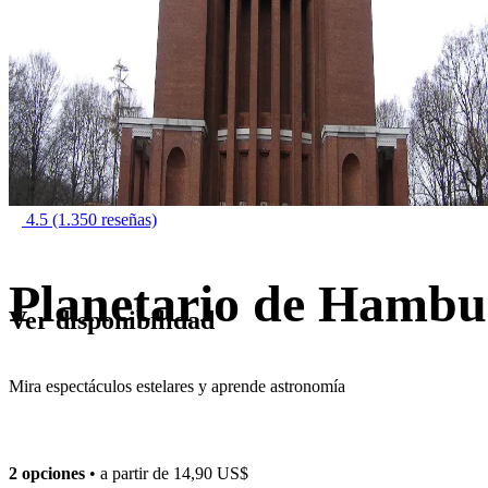
4.5
(1.350 reseñas)
Planetario de Hambu
Ver disponibilidad
Mira espectáculos estelares y aprende astronomía
2 opciones
• a partir de
14,90 US$