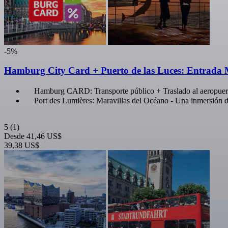
-5%
Hamburg City Card + Puerto de las Luces: Entrada 
Hamburg CARD: Transporte público + Traslado al aeropuer
Port des Lumières: Maravillas del Océano - Una inmersión 
5
(1)
Desde
41,46 US$
39,38 US$