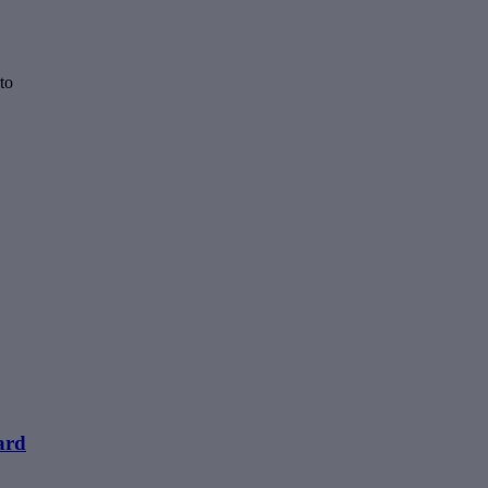
to
ard