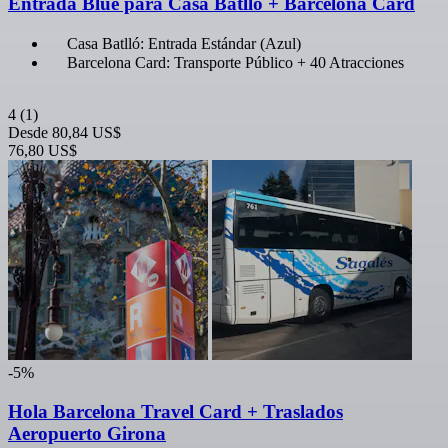
Entrada Blue para Casa Batlló + Barcelona Card
Casa Batlló: Entrada Estándar (Azul)
Barcelona Card: Transporte Público + 40 Atracciones
4
(1)
Desde
80,84 US$
76,80 US$
-5%
Hola Barcelona Travel Card + Traslados
Aeropuerto Girona