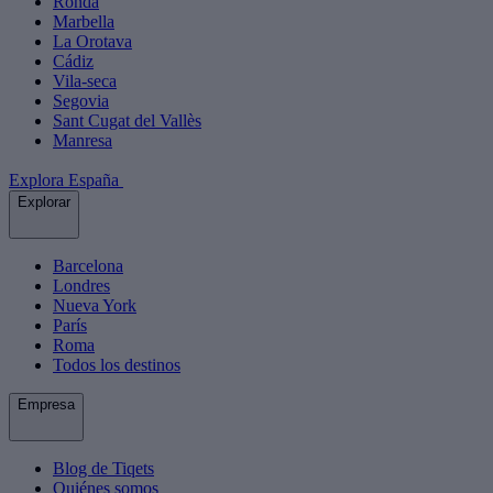
Ronda
Marbella
La Orotava
Cádiz
Vila-seca
Segovia
Sant Cugat del Vallès
Manresa
Explora España
Explorar
Barcelona
Londres
Nueva York
París
Roma
Todos los destinos
Empresa
Blog de Tiqets
Quiénes somos