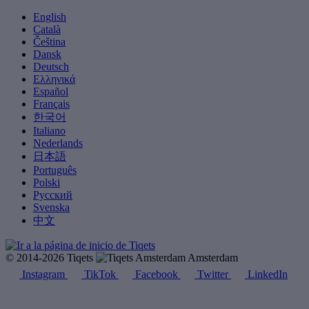
English
Català
Čeština
Dansk
Deutsch
Ελληνικά
Español
Français
한국어
Italiano
Nederlands
日本語
Português
Polski
Русский
Svenska
中文
© 2014-2026 Tiqets
Amsterdam
Instagram
TikTok
Facebook
Twitter
LinkedIn