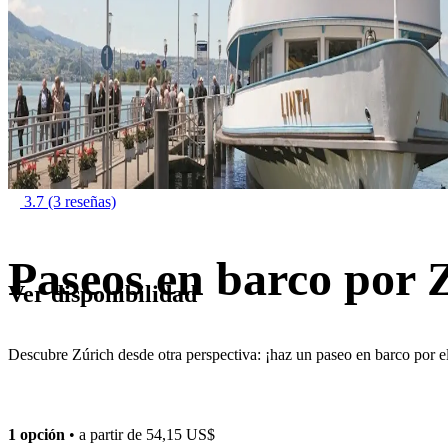
3.7
(3 reseñas)
Paseos en barco por 
Ver disponibilidad
Descubre Zúrich desde otra perspectiva: ¡haz un paseo en barco por e
1 opción
• a partir de
54,15 US$