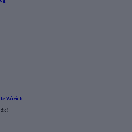
iva
sde Zúrich
 día!