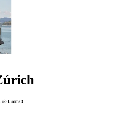
Zúrich
l río Limmat!