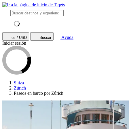
Ayuda
es / USD
Buscar
Iniciar sesión
Suiza
Zúrich
Paseos en barco por Zúrich