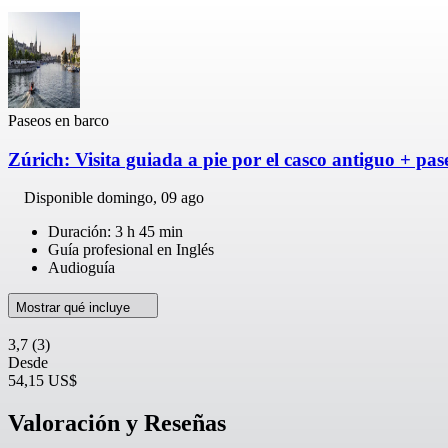
Paseos en barco
Zúrich: Visita guiada a pie por el casco antiguo + pa
Disponible
domingo, 09 ago
Duración: 3 h 45 min
Guía profesional en Inglés
Audioguía
Mostrar qué incluye
3,7
(3)
Desde
54,15 US$
Valoración y Reseñas