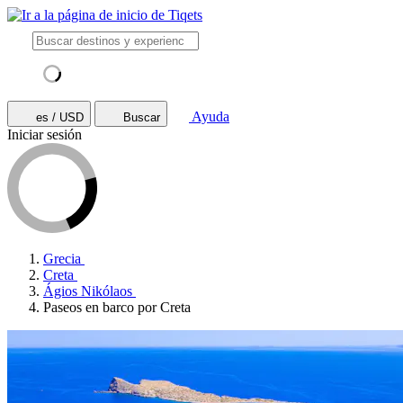
Ayuda
es / USD
Buscar
Iniciar sesión
Grecia
Creta
Ágios Nikólaos
Paseos en barco por Creta