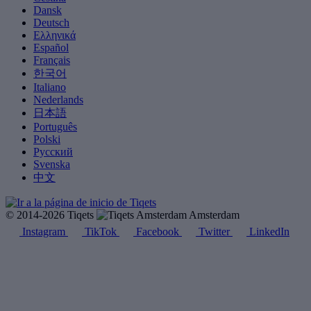
Dansk
Deutsch
Ελληνικά
Español
Français
한국어
Italiano
Nederlands
日本語
Português
Polski
Русский
Svenska
中文
© 2014-2026 Tiqets
Amsterdam
Instagram
TikTok
Facebook
Twitter
LinkedIn