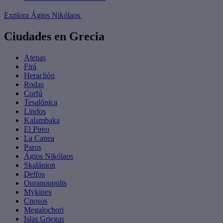
Explora Ágios Nikólaos
Ciudades en Grecia
Atenas
Firá
Heraclión
Rodas
Corfú
Tesalónica
Lindos
Kalambaka
El Pireo
La Canea
Paros
Ágios Nikólaos
Skalánion
Delfos
Ouranoupolis
Mykines
Cnosos
Megalochori
Islas Griegas