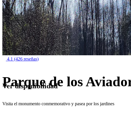
4.1
(426 reseñas)
Parque de los Aviado
Ver disponibilidad
Visita el monumento conmemorativo y pasea por los jardines