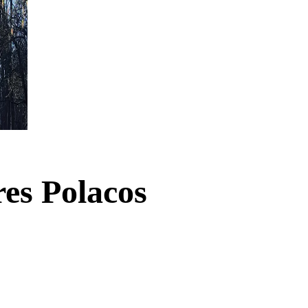
res Polacos