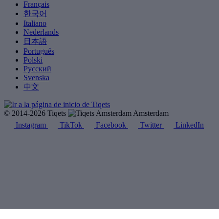
Français
한국어
Italiano
Nederlands
日本語
Português
Polski
Русский
Svenska
中文
© 2014-2026 Tiqets
Amsterdam
Instagram
TikTok
Facebook
Twitter
LinkedIn