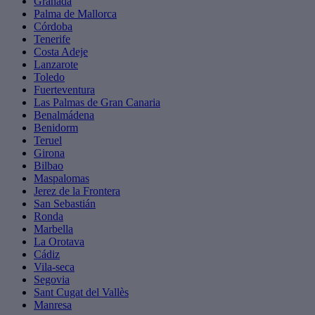
Granada
Palma de Mallorca
Córdoba
Tenerife
Costa Adeje
Lanzarote
Toledo
Fuerteventura
Las Palmas de Gran Canaria
Benalmádena
Benidorm
Teruel
Girona
Bilbao
Maspalomas
Jerez de la Frontera
San Sebastián
Ronda
Marbella
La Orotava
Cádiz
Vila-seca
Segovia
Sant Cugat del Vallès
Manresa