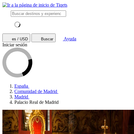
Ayuda
es / USD
Buscar
Iniciar sesión
España
Comunidad de Madrid
Madrid
Palacio Real de Madrid