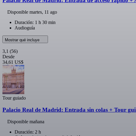
Palacio Real de Madrid: Entrada de acceso rápido +
Disponible
martes, 11 ago
Duración: 1 h 30 min
Audioguía
Mostrar qué incluye
3,1
(56)
Desde
34,61 US$
Tour guiado
Palacio Real de Madrid: Entrada sin colas + Tour gu
Disponible mañana
Duración: 2 h