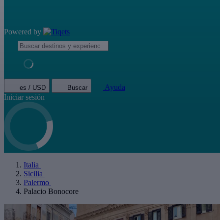
Powered by
Ayuda
es / USD
Buscar
Iniciar sesión
Italia
Sicilia
Palermo
Palacio Bonocore