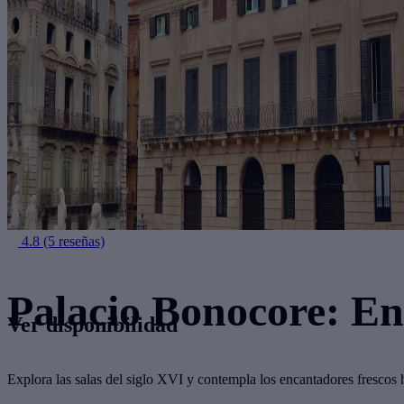
4.8
(5 reseñas)
Palacio Bonocore: En
Ver disponibilidad
Explora las salas del siglo XVI y contempla los encantadores frescos h