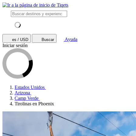
Ayuda
es / USD
Buscar
Iniciar sesión
Estados Unidos
Arizona
Camp Verde
Tirolinas en Phoenix