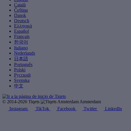
Català
Čeština
Dansk
Deutsch
Ελληνικά
Español
Français
한국어
Italiano
Nederlands
日本語
Português
Polski
Русский
Svenska
中文
© 2014-2026 Tiqets
Amsterdam
Instagram
TikTok
Facebook
Twitter
LinkedIn