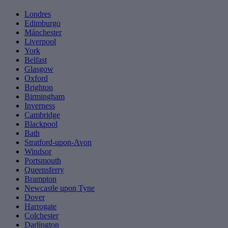
Londres
Edimburgo
Mánchester
Liverpool
York
Belfast
Glasgow
Oxford
Brighton
Birmingham
Inverness
Cambridge
Blackpool
Bath
Stratford-upon-Avon
Windsor
Portsmouth
Queensferry
Brampton
Newcastle upon Tyne
Dover
Harrogate
Colchester
Darlington