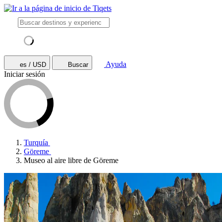
Ayuda
es / USD
Buscar
Iniciar sesión
Turquía
Göreme
Museo al aire libre de Göreme