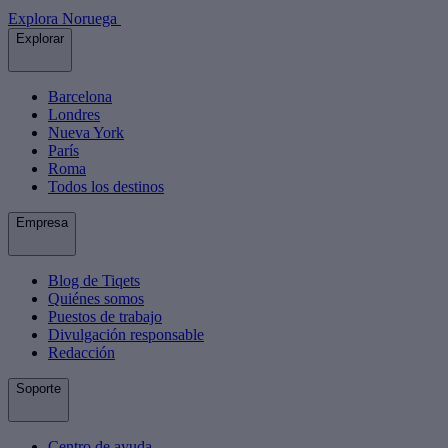
Explora Noruega
Explorar
Barcelona
Londres
Nueva York
París
Roma
Todos los destinos
Empresa
Blog de Tiqets
Quiénes somos
Puestos de trabajo
Divulgación responsable
Redacción
Soporte
Centro de ayuda