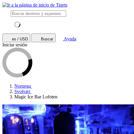
Ayuda
es / USD
Buscar
Iniciar sesión
Noruega
Svolvær
Magic Ice Bar Lofoten