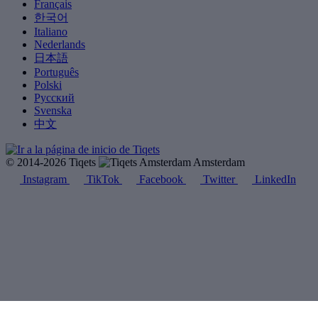
Français
한국어
Italiano
Nederlands
日本語
Português
Polski
Русский
Svenska
中文
© 2014-2026 Tiqets
Amsterdam
Instagram
TikTok
Facebook
Twitter
LinkedIn