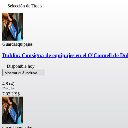
Selección de Tiqets
Guardaequipajes
Dublín: Consigna de equipajes en el O'Connell de Du
Disponible hoy
Mostrar qué incluye
4,8
(4)
Desde
7,02 US$
Guardaequipajes