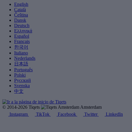
English
Català
Čeština
Dansk
Deutsch
Ελληνικά
Español
Français
한국어
Italiano
Nederlands
日本語
Português
Polski
Русский
Svenska
中文
© 2014-2026 Tiqets
Amsterdam
Instagram
TikTok
Facebook
Twitter
LinkedIn