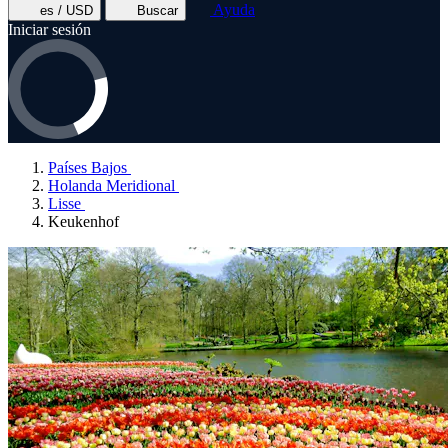
Ayuda
es / USD
Buscar
Iniciar sesión
Países Bajos
Holanda Meridional
Lisse
Keukenhof