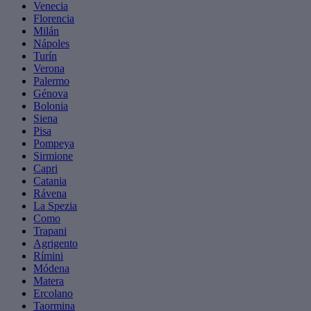
Venecia
Florencia
Milán
Nápoles
Turín
Verona
Palermo
Génova
Bolonia
Siena
Pisa
Pompeya
Sirmione
Capri
Catania
Rávena
La Spezia
Como
Trapani
Agrigento
Rímini
Módena
Matera
Ercolano
Taormina