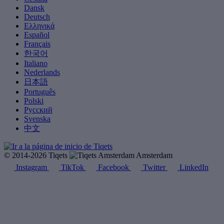
Dansk
Deutsch
Ελληνικά
Español
Français
한국어
Italiano
Nederlands
日本語
Português
Polski
Русский
Svenska
中文
© 2014-2026 Tiqets
Amsterdam
Instagram
TikTok
Facebook
Twitter
LinkedIn