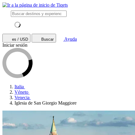
Ayuda
es / USD
Buscar
Iniciar sesión
Italia
Véneto
Venecia
Iglesia de San Giorgio Maggiore