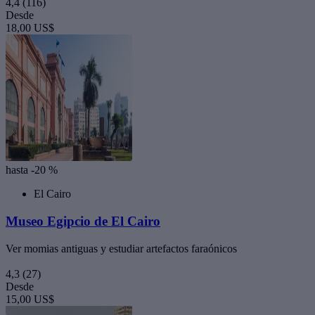
4,4
(116)
Desde
18,00 US$
hasta -20 %
El Cairo
Museo Egipcio de El Cairo
Ver momias antiguas y estudiar artefactos faraónicos
4,3
(27)
Desde
15,00 US$