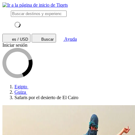
Ayuda
es / USD
Buscar
Iniciar sesión
Egipto
Guiza
Safaris por el desierto de El Cairo