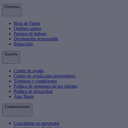
Empresa
Blog de Tiqets
Quiénes somos
Puestos de trabajo
Divulgación responsable
Redacción
Soporte
Centro de ayuda
Centro de ayuda para proveedores
Términos y condiciones
Política de opiniones de los clientes
Política de privacidad
App Tiqets
Colaboraciones
Conviértete en proveedor