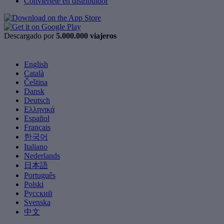
Conviértete en distribuidor
Descargado por
5.000.000 viajeros
English
Català
Čeština
Dansk
Deutsch
Ελληνικά
Español
Français
한국어
Italiano
Nederlands
日本語
Português
Polski
Русский
Svenska
中文