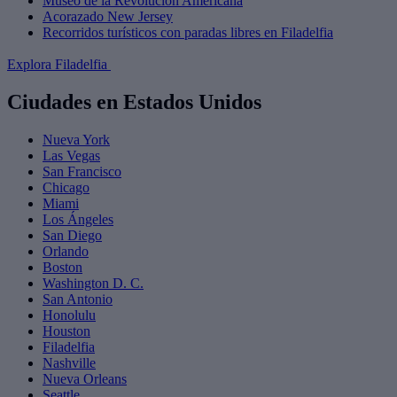
Museo de la Revolución Americana
Acorazado New Jersey
Recorridos turísticos con paradas libres en Filadelfia
Explora Filadelfia
Ciudades en Estados Unidos
Nueva York
Las Vegas
San Francisco
Chicago
Miami
Los Ángeles
San Diego
Orlando
Boston
Washington D. C.
San Antonio
Honolulu
Houston
Filadelfia
Nashville
Nueva Orleans
Seattle