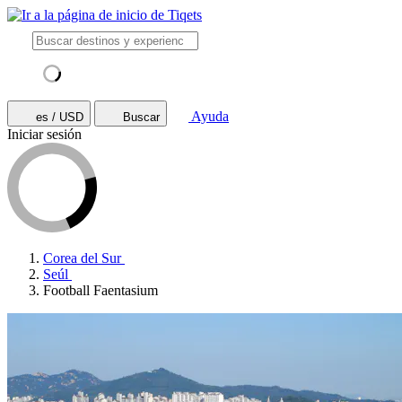
Ayuda
es / USD
Buscar
Iniciar sesión
Corea del Sur
Seúl
Football Faentasium