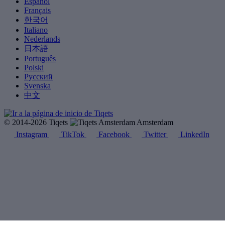
Español
Français
한국어
Italiano
Nederlands
日本語
Português
Polski
Русский
Svenska
中文
© 2014-2026 Tiqets
Amsterdam
Instagram
TikTok
Facebook
Twitter
LinkedIn