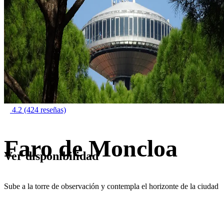
4.2
(424 reseñas)
Faro de Moncloa
Ver disponibilidad
Sube a la torre de observación y contempla el horizonte de la ciudad