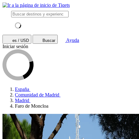
Ayuda
es / USD
Buscar
Iniciar sesión
España
Comunidad de Madrid
Madrid
Faro de Moncloa