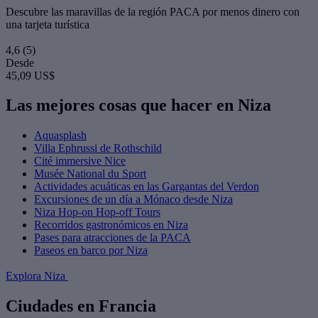
Descubre las maravillas de la región PACA por menos dinero con
una tarjeta turística
4,6
(5)
Desde
45,09 US$
Las mejores cosas que hacer en Niza
Aquasplash
Villa Ephrussi de Rothschild
Cité immersive Nice
Musée National du Sport
Actividades acuáticas en las Gargantas del Verdon
Excursiones de un día a Mónaco desde Niza
Niza Hop-on Hop-off Tours
Recorridos gastronómicos en Niza
Pases para atracciones de la PACA
Paseos en barco por Niza
Explora Niza
Ciudades en Francia