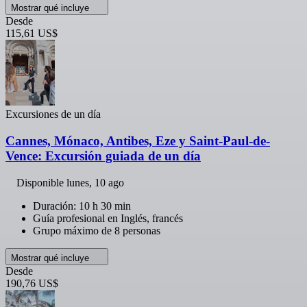
Mostrar qué incluye
Desde
115,61 US$
Excursiones de un día
Cannes, Mónaco, Antibes, Eze y Saint-Paul-de-
Vence: Excursión guiada de un día
Disponible
lunes, 10 ago
Duración: 10 h 30 min
Guía profesional en Inglés, francés
Grupo máximo de 8 personas
Mostrar qué incluye
Desde
190,76 US$