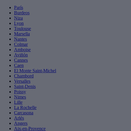
París
Burdeos
Niza
Lyon
Toulouse
Marsella
Nantes
Colmar
Amboise
Aviñón
Cannes
Caen
El Monte Saint-Michel
Chambord
Versalles
Saint-Denis
Poissy
Nimes
Lille
La Rochelle
Carcasona
Arlés
Angers
Aix-en-Provence