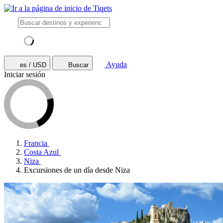
Ayuda
es / USD
Buscar
Iniciar sesión
Francia
Costa Azul
Niza
Excursiones de un día desde Niza