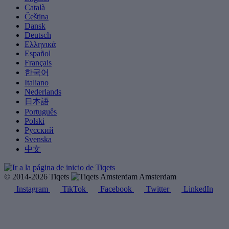
Català
Čeština
Dansk
Deutsch
Ελληνικά
Español
Français
한국어
Italiano
Nederlands
日本語
Português
Polski
Русский
Svenska
中文
© 2014-2026 Tiqets
Amsterdam
Instagram
TikTok
Facebook
Twitter
LinkedIn