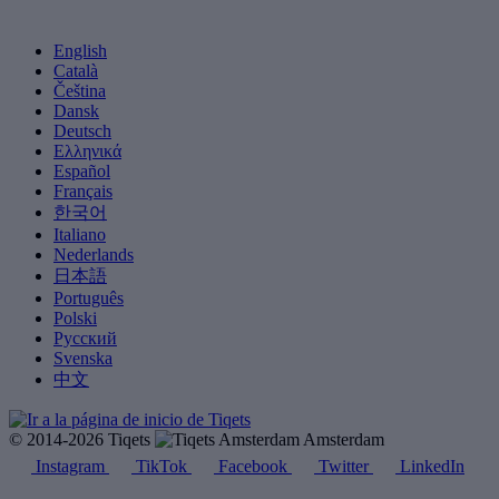
English
Català
Čeština
Dansk
Deutsch
Ελληνικά
Español
Français
한국어
Italiano
Nederlands
日本語
Português
Polski
Русский
Svenska
中文
© 2014-2026 Tiqets
Amsterdam
Instagram
TikTok
Facebook
Twitter
LinkedIn