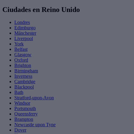
Ciudades en Reino Unido
Londres
Edimburgo
Mánchester
Liverpool
York
Belfast
Glasgow
Oxford
Brighton
Birmingham
Inverness
Cambridge
Blackpool
Bath
Stratford-upon-Avon
Windsor
Portsmouth
Queensferry
Brampton
Newcastle upon Tyne
Dover