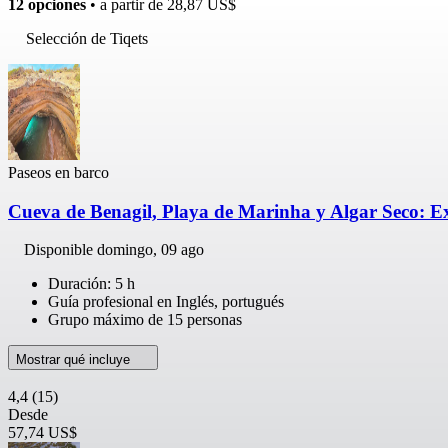
12 opciones
• a partir de
28,87 US$
Selección de Tiqets
Paseos en barco
Cueva de Benagil, Playa de Marinha y Algar Seco: E
Disponible
domingo, 09 ago
Duración: 5 h
Guía profesional en Inglés, portugués
Grupo máximo de 15 personas
Mostrar qué incluye
4,4
(15)
Desde
57,74 US$