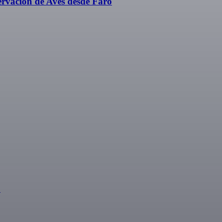
rvación de Aves desde Faro
o