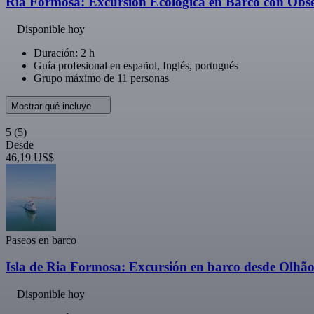
Ría Formosa: Excursión Ecológica en Barco con Obse
Disponible hoy
Duración: 2 h
Guía profesional en español, Inglés, portugués
Grupo máximo de 11 personas
Mostrar qué incluye
5
(5)
Desde
46,19 US$
Paseos en barco
Isla de Ria Formosa: Excursión en barco desde Olhã
Disponible hoy