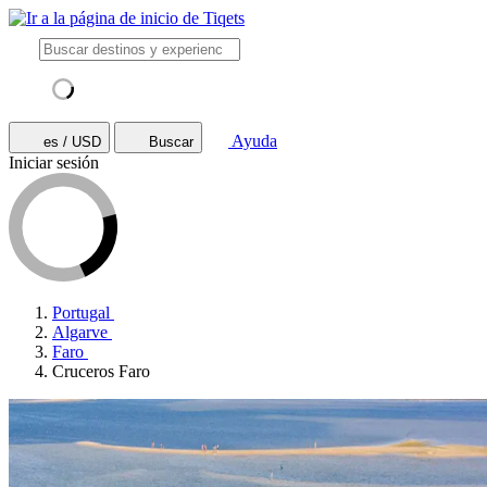
Ayuda
es / USD
Buscar
Iniciar sesión
Portugal
Algarve
Faro
Cruceros Faro