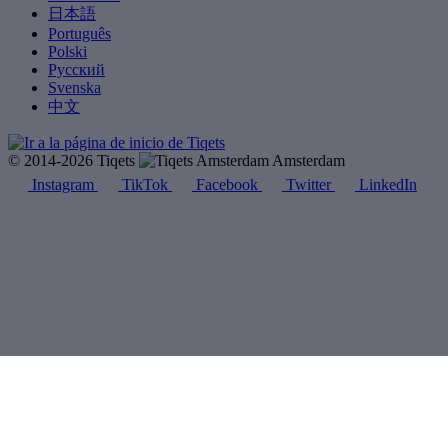
日本語
Português
Polski
Русский
Svenska
中文
© 2014-2026 Tiqets
Amsterdam
Instagram
TikTok
Facebook
Twitter
LinkedIn