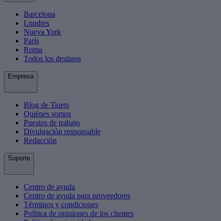
Barcelona
Londres
Nueva York
París
Roma
Todos los destinos
Empresa
Blog de Tiqets
Quiénes somos
Puestos de trabajo
Divulgación responsable
Redacción
Soporte
Centro de ayuda
Centro de ayuda para proveedores
Términos y condiciones
Política de opiniones de los clientes