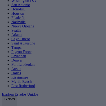
Washington D. C.
San Antonio
Honolulu
Houston
Filadelfia
Nashville
Nueva Orleans
Seattle
Atlanta
Cayo Hueso
Saint Augustine
Tampa
Pigeon Forge
Savannah
Denver
Fort Lauderdale
Austin
Dallas
Kissimmee
Myrtle Beach
East Rutherford
Explora Estados Unidos
Explorar