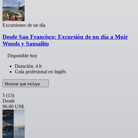
Excursiones de un día
Desde San Francisco: Excursión de un día a Muir
Woods y Sausalito
Disponible hoy
Duración: 4 h
Guía profesional en Inglés
Mostrar qué incluye
5
(13)
Desde
96,00 US$