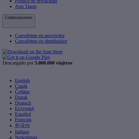
Política de privacidad
App Tiqets
Colaboraciones
Conviértete en proveedor
Conviértete en distribuidor
Descargado por
5.000.000 viajeros
English
Català
Čeština
Dansk
Deutsch
Ελληνικά
Español
Français
한국어
Italiano
Nederlands