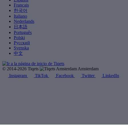
Français
한국어
Italiano
Nederlands
日本語
Português
Polski
Русский
Svenska
中文
© 2014-2026 Tiqets
Amsterdam
Instagram
TikTok
Facebook
Twitter
LinkedIn