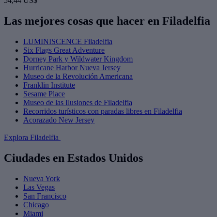
54,44 US$
Las mejores cosas que hacer en Filadelfia
LUMINISCENCE Filadelfia
Six Flags Great Adventure
Dorney Park y Wildwater Kingdom
Hurricane Harbor Nueva Jersey
Museo de la Revolución Americana
Franklin Institute
Sesame Place
Museo de las Ilusiones de Filadelfia
Recorridos turísticos con paradas libres en Filadelfia
Acorazado New Jersey
Explora Filadelfia
Ciudades en Estados Unidos
Nueva York
Las Vegas
San Francisco
Chicago
Miami