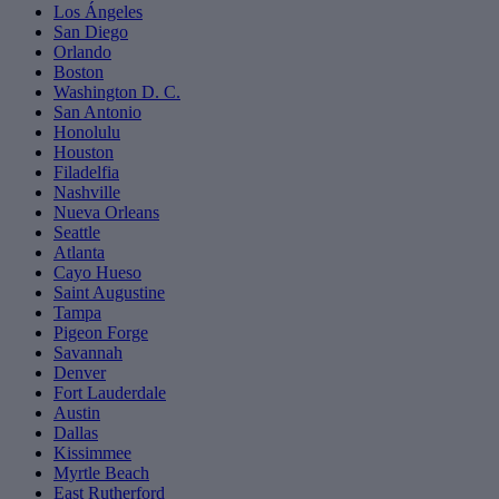
Los Ángeles
San Diego
Orlando
Boston
Washington D. C.
San Antonio
Honolulu
Houston
Filadelfia
Nashville
Nueva Orleans
Seattle
Atlanta
Cayo Hueso
Saint Augustine
Tampa
Pigeon Forge
Savannah
Denver
Fort Lauderdale
Austin
Dallas
Kissimmee
Myrtle Beach
East Rutherford