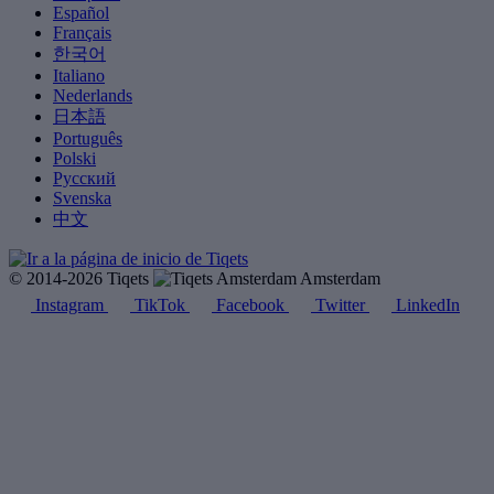
Español
Français
한국어
Italiano
Nederlands
日本語
Português
Polski
Русский
Svenska
中文
© 2014-2026 Tiqets
Amsterdam
Instagram
TikTok
Facebook
Twitter
LinkedIn