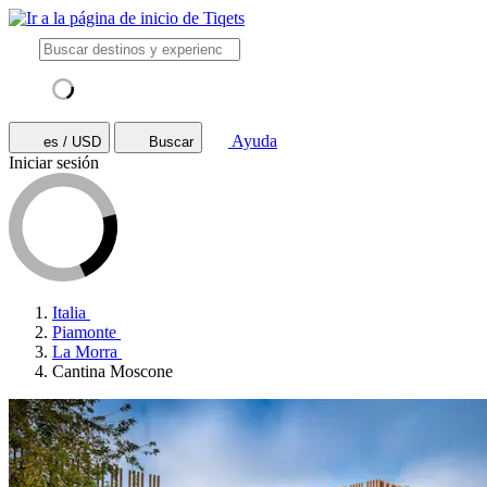
Ayuda
es / USD
Buscar
Iniciar sesión
Italia
Piamonte
La Morra
Cantina Moscone