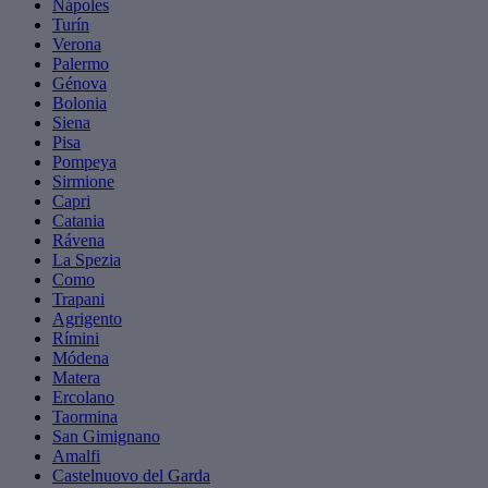
Nápoles
Turín
Verona
Palermo
Génova
Bolonia
Siena
Pisa
Pompeya
Sirmione
Capri
Catania
Rávena
La Spezia
Como
Trapani
Agrigento
Rímini
Módena
Matera
Ercolano
Taormina
San Gimignano
Amalfi
Castelnuovo del Garda