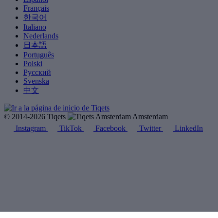
Français
한국어
Italiano
Nederlands
日本語
Português
Polski
Русский
Svenska
中文
© 2014-2026 Tiqets
Amsterdam
Instagram
TikTok
Facebook
Twitter
LinkedIn