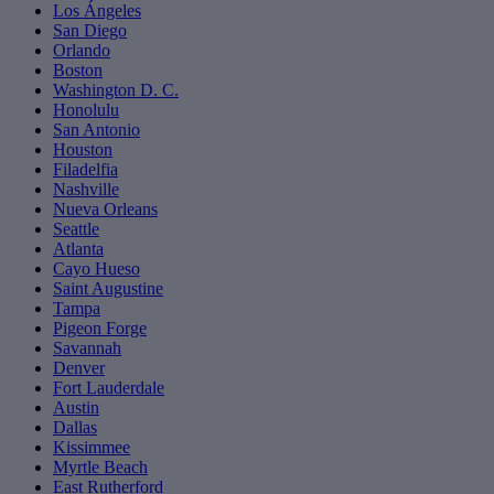
Los Ángeles
San Diego
Orlando
Boston
Washington D. C.
Honolulu
San Antonio
Houston
Filadelfia
Nashville
Nueva Orleans
Seattle
Atlanta
Cayo Hueso
Saint Augustine
Tampa
Pigeon Forge
Savannah
Denver
Fort Lauderdale
Austin
Dallas
Kissimmee
Myrtle Beach
East Rutherford